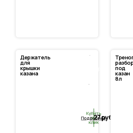
Держатель
Трено
В
для
разбо
крышки
под
корзину
казана
казан
8л
Купить
27
руб.
в 1
Подробнее
клик