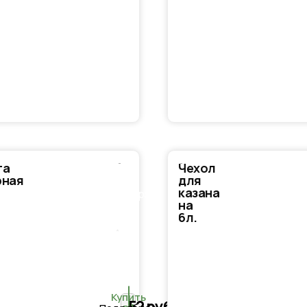
га
Чехол
В
рная
для
казана
корзину
на
6л.
Купить
52
руб.