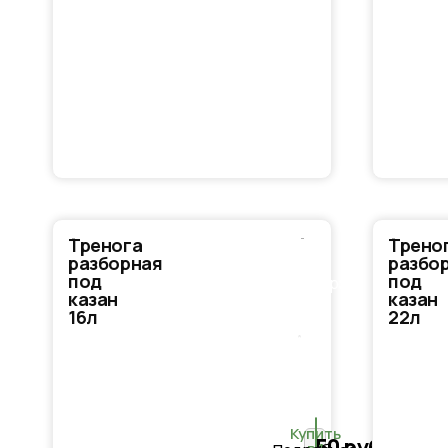
Тренога
Трено
В
разборная
разбо
под
под
корзину
казан
казан
16л
22л
Купить
50
руб.