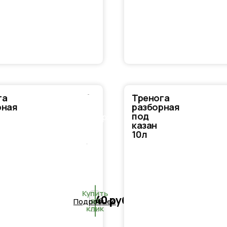
га
Тренога
В
рная
разборная
под
корзину
казан
10л
Купить
40
руб.
в 1
Подробнее
клик