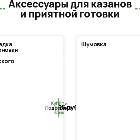
Аксессуары для казанов
и приятной готовки
адка
Шумовка
В
оновая
корзину
ского
а
Купить
15
руб.
в 1
Подробнее
клик