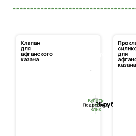
Клапан
Прокл
В
для
силик
афганского
для
корзину
казана
афган
казан
Купить
15
руб.
в 1
Подробнее
клик