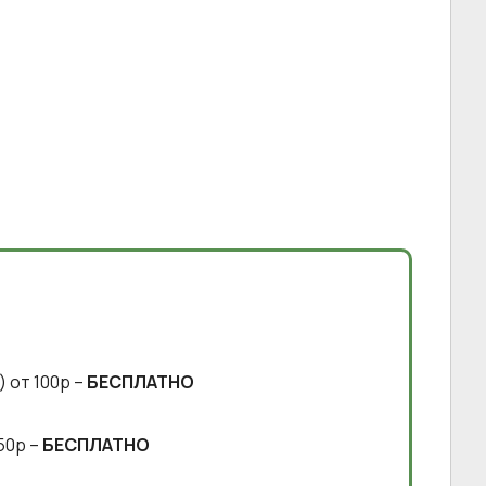
) от 100р –
БЕСПЛАТНО
50р –
БЕСПЛАТНО