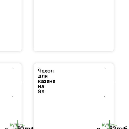
Чехол
В
В
для
казана
корзину
корзину
на
8л
Купить
Купить
30
руб.
32
руб