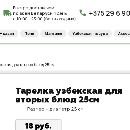
Быстро доставляем
+375 29 6 9
по всей Беларуси
. 1 день
c 10:00 - 23:00 (без выходных)
+ казан
Печи
Мангалы
Узбекская посуда
Аксес
кская для вторых блюд 25см
Тарелка узбекская для
вторых блюд 25см
Размер - диаметр 25 см
18
руб.