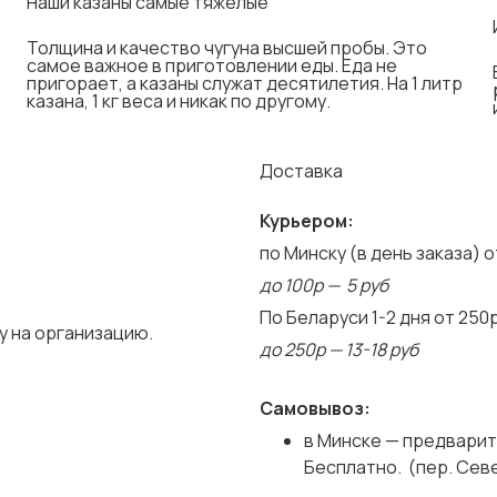
Наши казаны самые тяжелые
Толщина и качество чугуна высшей пробы. Это
самое важное в приготовлении еды. Еда не
пригорает, а казаны служат десятилетия. На 1 литр
казана, 1 кг веса и никак по другому.
Доставка
Курьером:
по Минску (в день заказа) о
до 100р — 5 руб
По Беларуси 1-2 дня от 250
у на организацию.
до 250р — 13-18 руб
Самовывоз:
в Минске — предварит
Бесплатно. (пер. Сев