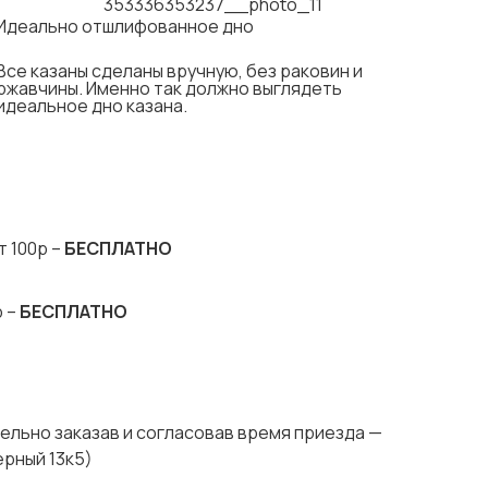
Идеально отшлифованное дно
Все казаны сделаны вручную, без раковин и
ржавчины. Именно так должно выглядеть
идеальное дно казана.
т 100р –
БЕСПЛАТНО
р –
БЕСПЛАТНО
ельно заказав и согласовав время приезда —
ерный 13к5)