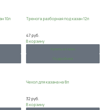
ан 10л
Тренога разборная под казан 12л
47
руб.
В корзину
Купить в 1 клик
Подробнее
Чехол для казана на 8л
32
руб.
В корзину