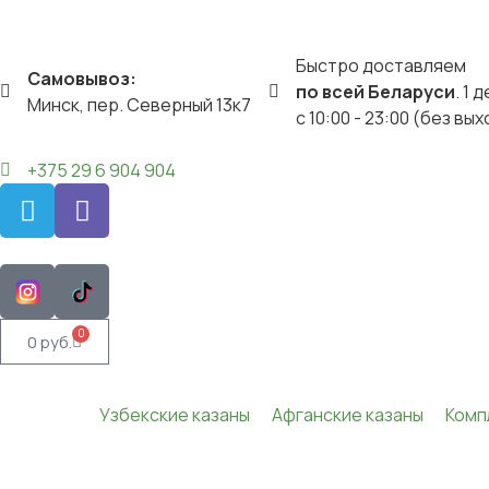
Быстро доставляем
Самовывоз:
по всей Беларуси
. 1 
Минск, пер. Северный 13к7
c 10:00 - 23:00 (без вы
+375 29 6 904 904
0
0
руб.
Узбекские казаны
Афганские казаны
Комп