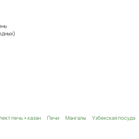
день
ходных)
лект печь + казан
Печи
Мангалы
Узбекская посуда