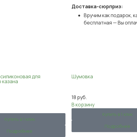
Доставка-сюрприз:
Вручим как подарок, к
бесплатная — Вы опла
 силиконовая для
Шумовка
 казана
18
руб.
В корзину
Купить в 1 клик
Купить в 1 клик
Подробнее
Подробнее