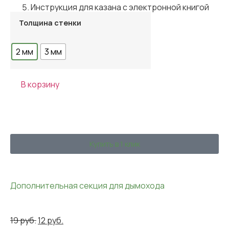
Инструкция для казана с электронной книгой
рецептов.
Толщина стенки
Узбекские специи.
2 мм
3 мм
В корзину
Купить в 1 клик
Дополнительная секция для дымохода
19
руб.
12
руб.