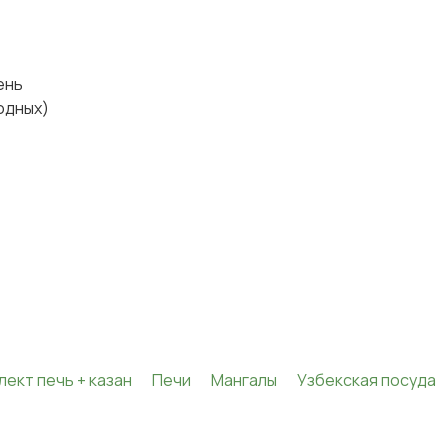
день
ходных)
лект печь + казан
Печи
Мангалы
Узбекская посуда