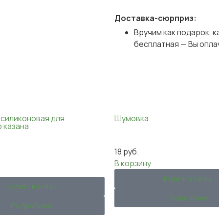
Доставка-сюрприз:
Вручим как подарок, к
бесплатная — Вы опла
 силиконовая для
Шумовка
 казана
18
руб.
В корзину
Купить в 1 клик
Купить в 1 клик
Подробнее
Подробнее