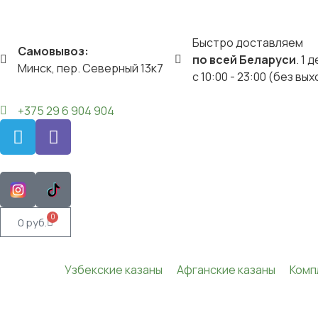
Быстро доставляем
Самовывоз:
по всей Беларуси
. 1 
Минск, пер. Северный 13к7
c 10:00 - 23:00 (без вы
+375 29 6 904 904
0
0
руб.
Узбекские казаны
Афганские казаны
Комп