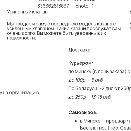
Усиленный клапан
Мы продаем самую последнюю модель казана с
усиленным клапаном. Такие казаны прослужат вам
очень долго. Вы можете быть уверенны в их
надежности.
Доставка
Курьером:
по Минску (в день заказа) о
до 100р — 5 руб
По Беларуси 1-2 дня от 250
у на организацию.
до 250р — 13-18 руб
Самовывоз:
в Минске — предварит
Бесплатно. (пер. Сев