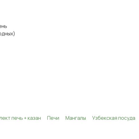
день
ходных)
лект печь + казан
Печи
Мангалы
Узбекская посуда